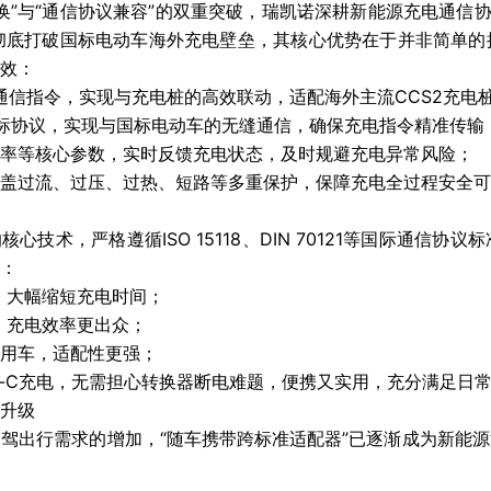
换”与“通信协议兼容”的双重突破，瑞凯诺深耕新能源充电通信协
器，彻底打破国标电动车海外充电壁垒，其核心优势在于并非简单
效：
的通信指令，实现与充电桩的高效联动，适配海外主流CCS2充电
T国标协议，实现与国标电动车的无缝通信，确保充电指令精准传
率等核心参数，实时反馈充电状态，及时规避充电异常风险；
盖过流、过压、过热、短路等多重保护，保障充电全过程安全可
的核心技术，严格遵循ISO 15118、DIN 70121等国际通
：
，大幅缩短充电时间；
求，充电效率更出众；
乘用车，适配性更强；
ype-C充电，无需担心转换器断电难题，便携又实用，充分满足
升级
驾出行需求的增加，“随车携带跨标准适配器”已逐渐成为新能